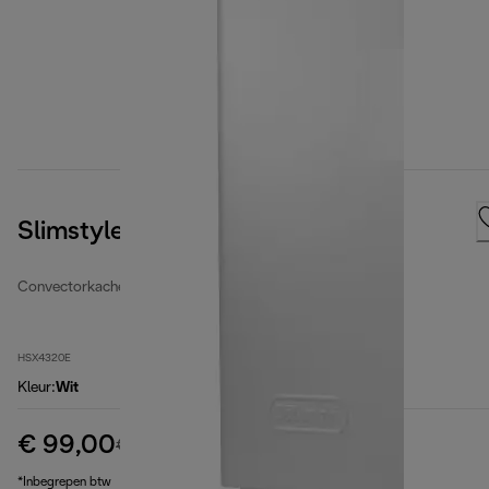
Slimstyle
Convectorkachels
HSX4320E
Kleur
:
Wit
€ 99,00
originele prijs € 119,99
€ 119,99
(-17%)
*Inbegrepen btw