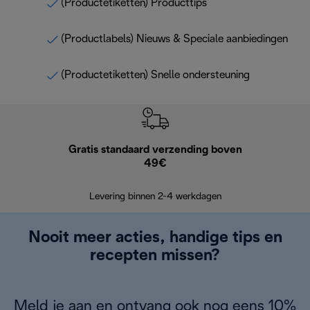
(Productetiketten) Producttips
(Productlabels) Nieuws & Speciale aanbiedingen
(Productetiketten) Snelle ondersteuning
Gratis standaard verzending boven
G
49€
Terugsturen
op
Levering binnen 2-4 werkdagen
Nooit meer acties, handige tips en
recepten missen?
Meld je aan en ontvang ook nog eens 10%