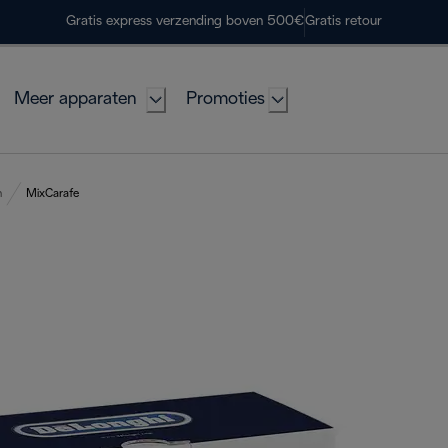
Gratis express verzending boven 500€
Gratis retour
Meer apparaten
Promoties
n
MixCarafe