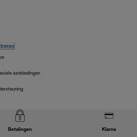
treren
ps
eciale aanbiedingen
dersteuning
Betalingen
Klarna