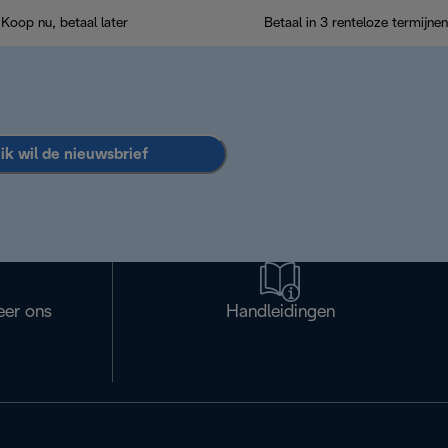
Koop nu, betaal later
Betaal in 3 renteloze termijnen
 ik wil de nieuwsbrief
eer ons
Handleidingen