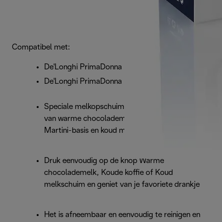
Compatibel met:
De'Longhi PrimaDonna Elite ECAM650.85
De'Longhi PrimaDonna Elite ECAM656.85
Speciale melkopschuimende kan voor het maken
van warme chocolademelk, ijskoffie, Espresso
Martini-basis en koud melkschuim
Druk eenvoudig op de knop Warme
chocolademelk, Koude koffie of Koud
melkschuim en geniet van je favoriete drankje
Het is afneembaar en eenvoudig te reinigen en