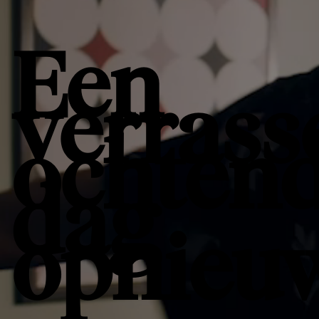
Een
verrass
ochtend
dag
opnieu