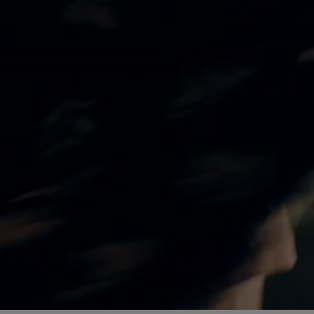
 charme van retrodesign, de
endritueel een onvergetelijke