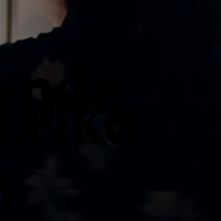
ende
,elke
w