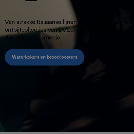
Van strakke Italiaanse lijnen tot de nostalgische
ontbijtcollecties van De'Longhi maken van je ocht
dagelijkse ceremonie.
Waterkokers en broodroosters