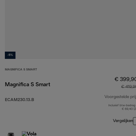
-5%
MAGNIFICA S SMART
€ 399,9
Magnifica S Smart
€ 419,9
Voorgestelde prij
ECAM230.13.B
Inclusief btw-bedrag
€ 69,40 (
Vergelijken