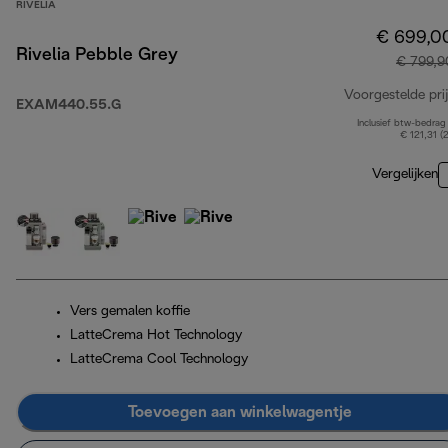
RIVELIA
€ 699,0
Rivelia Pebble Grey
€ 799,9
Voorgestelde prij
EXAM440.55.G
Inclusief btw-bedrag
€ 121,31 (
Vergelijken
Vers gemalen koffie
LatteCrema Hot Technology
LatteCrema Cool Technology
Toevoegen aan winkelwagentje