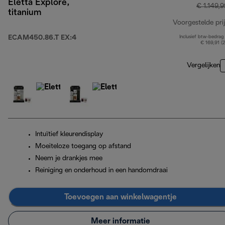
Eletta Explore,
€ 1.149,9
titanium
Voorgestelde prij
ECAM450.86.T EX:4
Inclusief btw-bedrag
€ 169,91 (
Vergelijken
Intuïtief kleurendisplay
Moeiteloze toegang op afstand
Neem je drankjes mee
Reiniging en onderhoud in een handomdraai
Toevoegen aan winkelwagentje
Meer informatie