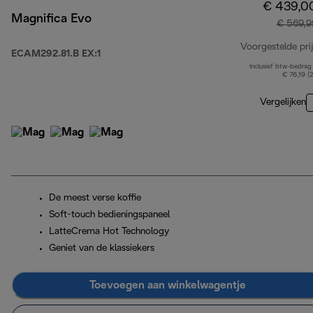
€ 439,0
Magnifica Evo
€ 569,9
Voorgestelde prij
ECAM292.81.B EX:1
Inclusief btw-bedrag
€ 76,19 (
Vergelijken
De meest verse koffie
Soft-touch bedieningspaneel
LatteCrema Hot Technology
Geniet van de klassiekers
Toevoegen aan winkelwagentje