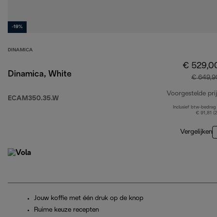
-19%
DINAMICA
€ 529,0
Dinamica, White
€ 649,9
Voorgestelde prij
ECAM350.35.W
Inclusief btw-bedrag
€ 91,81 (
Vergelijken
Jouw koffie met één druk op de knop
Ruime keuze recepten