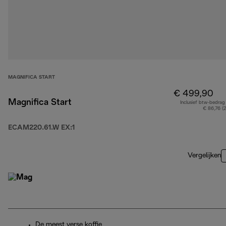
MAGNIFICA START
€ 499,90
Magnifica Start
Inclusief btw-bedrag
€ 86,76 (
ECAM220.61.W EX:1
Vergelijken
De meest verse koffie