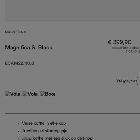
MAGNIFICA S
€ 399,90
Magnifica S, Black
Inclusief btw-bedrag
€ 69,40 (
ECAM22.110.B
Vergelijken
Verse koffie in elke kop
Traditioneel stoompijpje
Jouw koffie met één druk op de knop