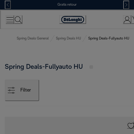
Skip
Gratis retour
to
Content
Accessibility
Statement
Spring Deals General
Spring Deals HU
Spring Deals-Fullyauto HU
Spring Deals-Fullyauto HU
Filter