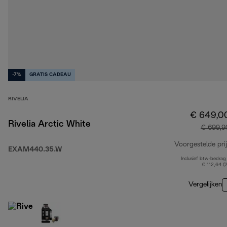
-7%
GRATIS CADEAU
RIVELIA
€ 649,0
Rivelia Arctic White
€ 699,9
Voorgestelde prij
EXAM440.35.W
Inclusief btw-bedrag
€ 112,64 (
Vergelijken