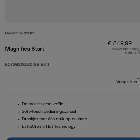
MAGNIFICA START
€ 549,99
Magnifica Start
Inclusief btw-bedrag
€ 95,45 (
ECAM220.80.SB EX:1
Vergelijken
De meest verse koffie
Soft-touch bedieningspaneel
Drankjes met één druk op de knop
LatteCrema Hot Technology