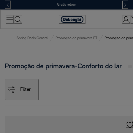
Skip
Gratis retour
to
Content
Accessibility
Statement
Spring Deals General
Promoção de primavera PT
Promoção de prim
Promoção de primavera-Conforto do lar
Filter