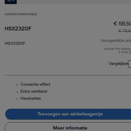
-27%
CONVECTORKACHELS
€ 58,5
HSX2320F
€ 79,9
Voorgestelde prij
HSX2320F
Inclusief btw-bedrag
€ 10,15 (
Vergelijken
Convectie-effect
Extra ventilator
Handvatten
Toevoegen aan winkelwagentje
Meer informatie