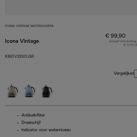
ICONA VINTAGE WATERKOKERS
€ 99,90
Icona Vintage
Inclusief btw-bedrag
€ 17,34 (
KBOV2001.GR
Vergelijken
Antikalkfilter
Draaischijf
Indicator voor waterniveau