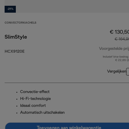
-21%
CONVECTORKACHELS
€ 130,5
SlimStyle
€ 164,9
Voorgestelde prij
HCX9120E
Inclusief btw-bedrag
€ 22,65 (
Vergelijken
Convectie-effect
Hi-Fi-technologie
Ideaal comfort
Automatisch uitschakelen
Toevoegen aan winkelwagentje