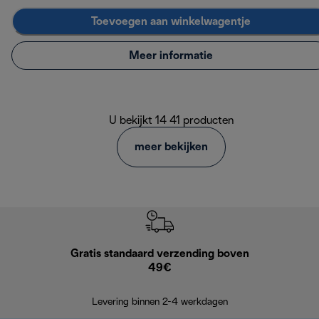
Toevoegen aan winkelwagentje
Meer informatie
U bekijkt 14 41 producten
meer bekijken
Gratis standaard verzending boven
G
49€
Terugsturen
op
Levering binnen 2-4 werkdagen