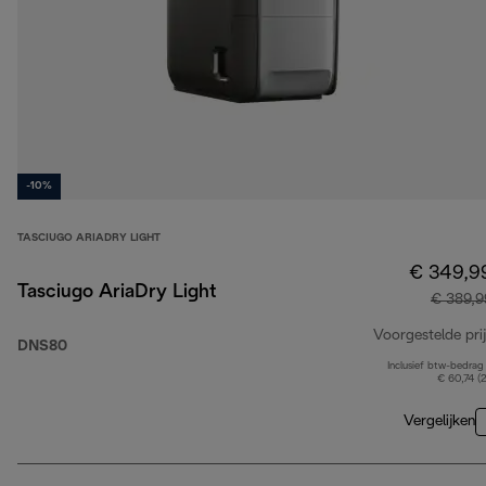
-10%
TASCIUGO ARIADRY LIGHT
€ 349,9
Tasciugo AriaDry Light
€ 389,9
Voorgestelde prij
DNS80
Inclusief btw-bedrag
€ 60,74 (
Vergelijken