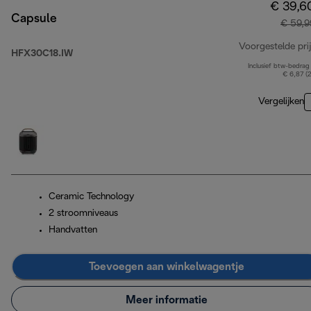
€ 39,6
Capsule
€ 59,9
Voorgestelde prij
HFX30C18.IW
Inclusief btw-bedrag
€ 6,87 (
Vergelijken
Ceramic Technology
2 stroomniveaus
Handvatten
Toevoegen aan winkelwagentje
Meer informatie