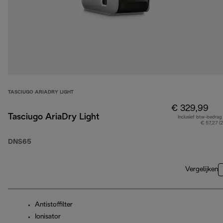
TASCIUGO ARIADRY LIGHT
€ 329,99
Tasciugo AriaDry Light
Inclusief btw-bedrag
€ 57,27 (
DNS65
Vergelijken
Antistoffilter
Ionisator