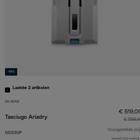
-13%
Laatste 2
artikelen
DD-SERIE
€ 519,0
Tasciugo Ariadry
€ 599,9
Voorgestelde prij
DD230P
Inclusief btw-bedrag