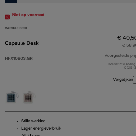
Niet op voorraad
CAPSULE DESK
€ 40,5
Capsule Desk
€ 58,9
Voorgestelde prij
HFX10B03.GR
Inclusief btw-bedrag
€ 7,03 (
Vergelijken
Stille werking
Lager energieverbruik
Altijd mee