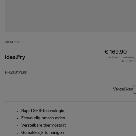
IDEALFRY
€ 169,90
IdealFry
Inclusief btw-bedrag
€ 29,49 (
FH2101/1.W
Vergelijken
Rapid SHS-technologie
Eenvoudig omschudden
Verstelbare thermostaat
Gemakkelijk te reinigen