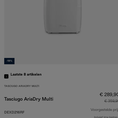
-19%
Laatste 8
artikelen
TASCIUGO ARIADRY MULTI
€ 289,9
Tasciugo AriaDry Multi
€ 359,9
Voorgestelde prij
DEXD216RF
Inclusief btw-bedrag