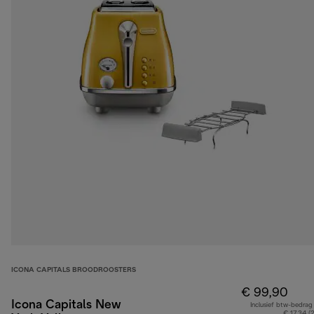
ICONA CAPITALS BROODROOSTERS
€ 99,90
Icona Capitals New
Inclusief btw-bedrag
€ 17,34 (