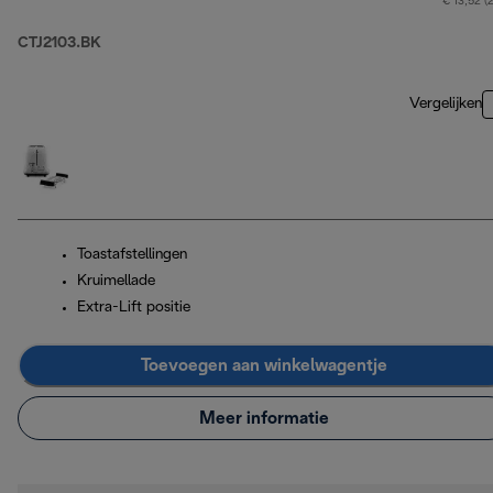
€ 13,52 (
CTJ2103.BK
Vergelijken
Toastafstellingen
Kruimellade
Extra-Lift positie
Toevoegen aan winkelwagentje
Meer informatie