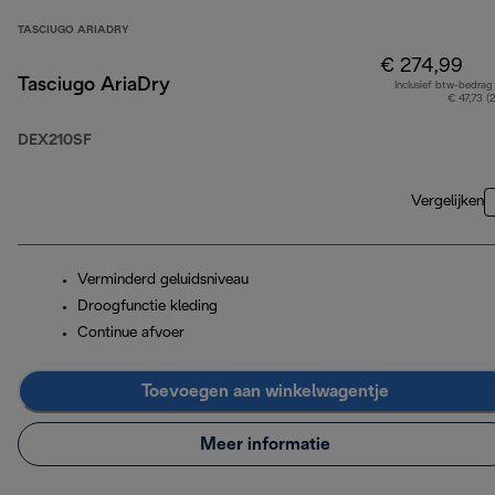
TASCIUGO ARIADRY
€ 274,99
Tasciugo AriaDry
Inclusief btw-bedrag
€ 47,73 (
DEX210SF
Vergelijken
Verminderd geluidsniveau
Droogfunctie kleding
Continue afvoer
Toevoegen aan winkelwagentje
Meer informatie