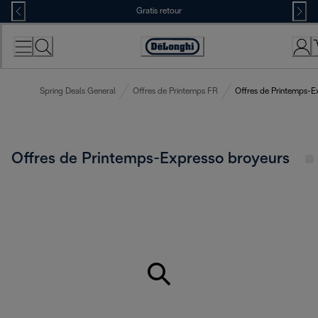
Skip
Gratis retour
to
Content
Accessibility
Statement
Spring Deals General
Offres de Printemps FR
Offres de Printemps-E
Offres de Printemps-Expresso broyeurs