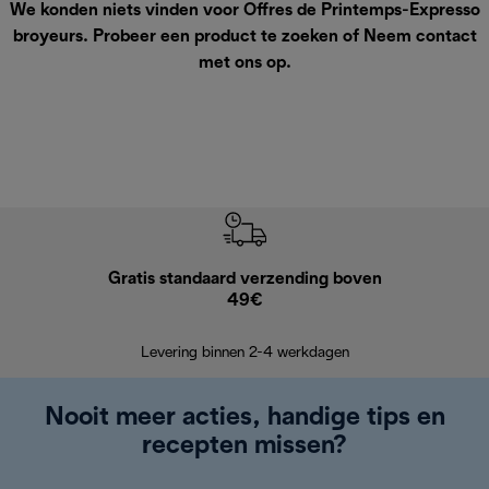
We konden niets vinden voor Offres de Printemps-Expresso
broyeurs. Probeer een product te zoeken of
Neem contact
met ons op
.
Gratis standaard verzending boven
G
49€
Terugsturen
op
Levering binnen 2-4 werkdagen
Nooit meer acties, handige tips en
recepten missen?