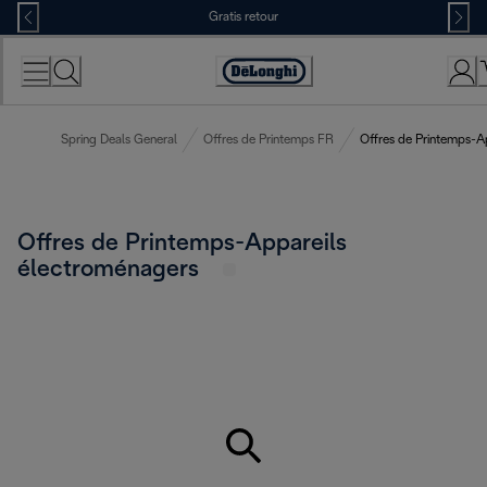
Skip
Gratis retour
to
Content
Accessibility
Statement
Spring Deals General
Offres de Printemps FR
Offres de Printemps-A
Offres de Printemps-Appareils
électroménagers