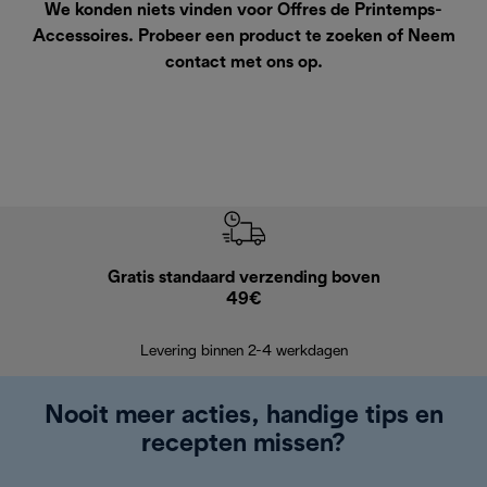
We konden niets vinden voor Offres de Printemps-
Accessoires. Probeer een product te zoeken of
Neem
contact met ons op
.
Gratis standaard verzending boven
G
49€
Terugsturen
op
Levering binnen 2-4 werkdagen
Nooit meer acties, handige tips en
recepten missen?