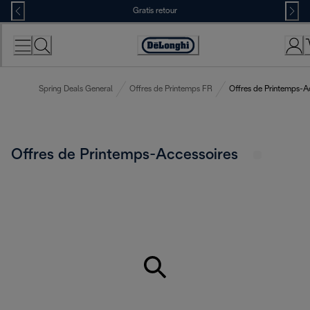
Skip
Gratis retour
to
Content
Accessibility
Statement
Spring Deals General
Offres de Printemps FR
Offres de Printemps-A
Offres de Printemps-Accessoires