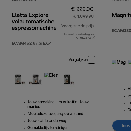
€ 929,00
Eletta Explore
Magnifi
€ 1.049,90
volautomatische
Voorgestelde prijs
espressomachine
ECAM320
Inclusief btw-bedrag van
originele prijs € 1
€ 161,23 (21%)
ECAM452.67.G EX:4
Vergelijken
A
In
Jouw aanraking. Jouw koffie. Jouw
L
manier.
R
Moeiteloze toegang op afstand
Jouw koffie onderweg
Toev
Gemakkelijk te reinigen