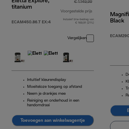
Eletta Explore,
€ 1.149,99
titanium
Voorgestelde prijs
Magnifi
Inclusief btw-bedrag van
Black
originele prijs € 1
ECAM450.86.T EX:4
€ 169,91 (21%)
ECAM290.
Vergelijken
D
Intuïtief kleurendisplay
K
Moeiteloze toegang op afstand
T
Neem je drankjes mee
R
Reiniging en onderhoud in een
handomdraai
Toevoegen aan winkelwagentje