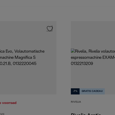
-7%
GRATIS CADEAU
RIVELIA
p voorraad
EVO