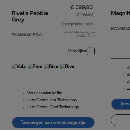
€ 699,00
Rivelia Pebble
Magnifi
€ 799,90
Grey
Voorgestelde prijs
ECAM220.
Inclusief btw-bedrag van
originele prijs € 
EXAM440.55.G
€ 121,31 (21%)
Vergelijken
D
S
D
L
Vers gemalen koffie
LatteCrema Hot Technology
Toev
LatteCrema Cool Technology
Toevoegen aan winkelwagentje