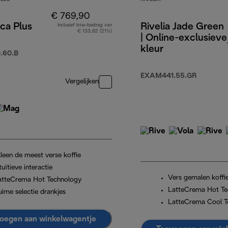
€ 769,90
ca Plus
Rivelia Jade Green
Inclusief btw-bedrag van
€ 133,62 (21%)
| Online-exclusieve
kleur
.60.B
.049,90
EXAM441.55.GR
Vergelijken
lleen de meest verse koffie
tuïtieve interactie
Vers gemalen koffi
atteCrema Hot Technology
LatteCrema Hot Te
uime selectie drankjes
LatteCrema Cool T
oegen aan winkelwagentje