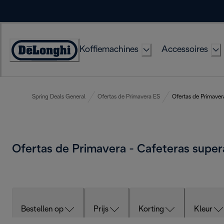
Skip
to
Content
Koffiemachines
Accessoires
Accessibility
Statement
Spring Deals General
Ofertas de Primavera ES
Ofertas de Primaver
Ofertas de Primavera - Cafeteras supe
Bestellen op
Prijs
Korting
Kleur