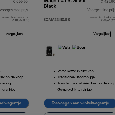
Magnifica S, Silver
€ 699,90
€ 429,9
Black
Voorgestelde prijs
Voorgestelde prij
Inclusief btw-bedrag van
Inclusief btw-bedrag v
originele prijs € 699,90
ECAM22.110.SB
€ 112,64 (21%)
€ 69,40 (21
Vergelijken
Vergelijken
e
Verse koffie in elke kop
ruk op de knop
Traditioneel stoompijpje
huiming
Jouw koffie met één druk op de kno
n drankjes
Gemakkelijk te reinigen
kelwagentje
Toevoegen aan winkelwagentje