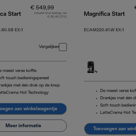
€ 549,99
ca Start
Magnifica Start
Inclusief btw-bedrag van
€ 95,45 (21%)
80.SB EX:1
ECAM220.61.W EX:1
799,90
Vergelijken
e meest verse koffie
oft-touch bedieningspaneel
rankjes met één druk op de knop
De meest verse kof
atteCrema Hot Technology
Drankjes met één d
Soft-touch bedieni
oegen aan winkelwagentje
LatteCrema Hot Te
Meer informatie
Toevoegen aan win