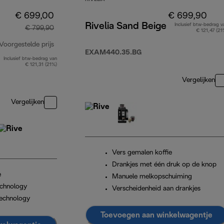
€ 699,00
€ 699,90
Rivelia Sand Beige
Inclusief btw-bedrag v
€ 799,90
€ 121,47 (21
Voorgestelde prijs
EXAM440.35.BG
Inclusief btw-bedrag van
originele prijs € 799,90
€ 121,31 (21%)
Vergelijken
Vergelijken
Vers gemalen koffie
Drankjes met één druk op de knop
e
Manuele melkopschuiming
chnology
Verscheidenheid aan drankjes
echnology
Toevoegen aan winkelwagentje