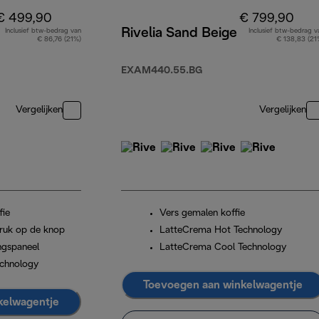
€ 499,90
€ 799,90
Rivelia Sand Beige
Inclusief btw-bedrag van
Inclusief btw-bedrag v
€ 86,76 (21%)
€ 138,83 (21
EXAM440.55.BG
Vergelijken
Vergelijken
fie
Vers gemalen koffie
ruk op de knop
LatteCrema Hot Technology
ngspaneel
LatteCrema Cool Technology
chnology
Toevoegen aan winkelwagentje
kelwagentje