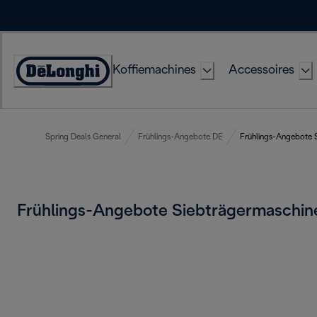
Skip
to
Content
Koffiemachines
Accessoires
Accessibility
Statement
Spring Deals General
Frühlings-Angebote DE
Frühlings-Angebote 
Frühlings-Angebote Siebträgermaschi