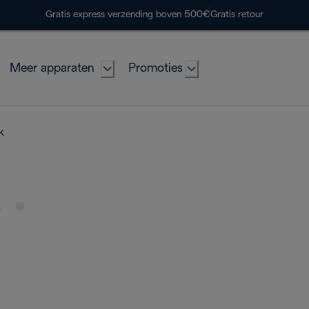
Gratis express verzending boven 500€
Gratis retour
Meer apparaten
Promoties
UK
K