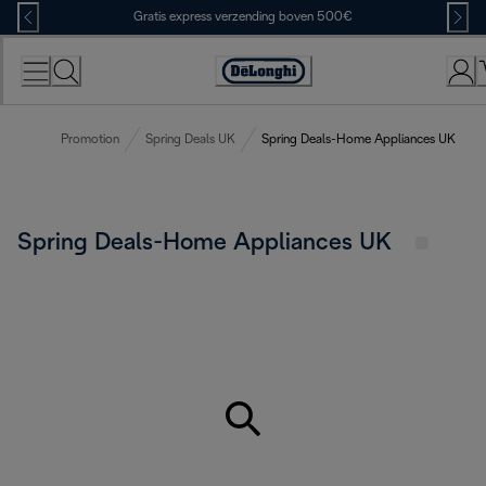
Skip
Gratis express verzending boven 500€
to
Content
Accessibility
Statement
Promotion
Spring Deals UK
Spring Deals-Home Appliances UK
Spring Deals-Home Appliances UK