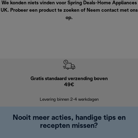
We konden niets vinden voor Spring Deals-Home Appliances
UK. Probeer een product te zoeken of
Neem contact met ons
op
.
Gratis standaard verzending boven
G
49€
Terugsturen
op
Levering binnen 2-4 werkdagen
Nooit meer acties, handige tips en
recepten missen?