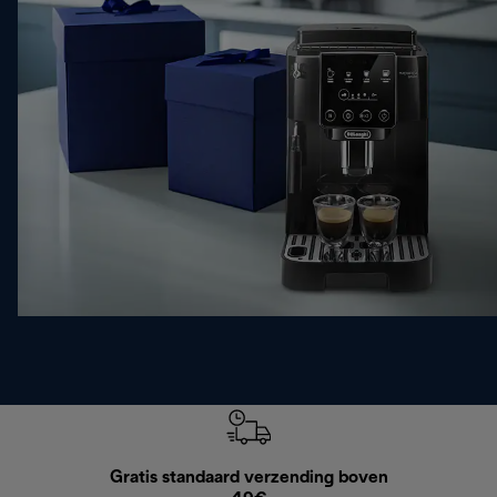
Gratis standaard verzending boven
G