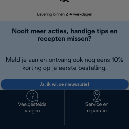
49€
Terugsturen
op
Levering binnen 2-4 werkdagen
Nooit meer acties, handige tips en
recepten missen?
Meld je aan en ontvang ook nog eens 10%
korting op je eerste bestelling.
Ja, ik wil de nieuwsbrief
Veelgestelde
Service en
vragen
reparatie