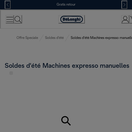
Skip
Gratis retour
to
Content
Accessibility
Statement
Offre Speciale
Soldes d'été
Soldes d'été Machines expresso manuell
Soldes d'été Machines expresso manuelles