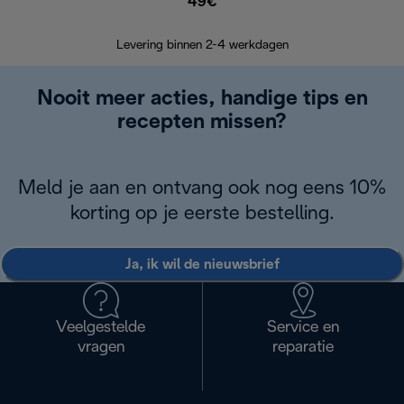
49€
Terugsturen
op
Levering binnen 2-4 werkdagen
Nooit meer acties, handige tips en
recepten missen?
Meld je aan en ontvang ook nog eens 10%
korting op je eerste bestelling.
Ja, ik wil de nieuwsbrief
Veelgestelde
Service en
vragen
reparatie