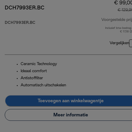
€ 99,0
DCH7993ER.BC
€ 129,9
Voorgestelde prij
DCH7993ER.BC
Inclusief btw-bedrag
€ 17,18 (
Vergelijken
Ceramic Technology
Ideaal comfort
Antistoffilter
Automatisch uitschakelen
Toevoegen aan winkelwagentje
Meer informatie