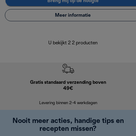
Breng mij op de hoogte
Meer informatie
U bekijkt 2 2 producten
Gratis standaard verzending boven
G
49€
Terugsturen
op
Levering binnen 2-4 werkdagen
Nooit meer acties, handige tips en
recepten missen?