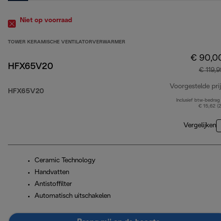
Niet op voorraad
TOWER KERAMISCHE VENTILATORVERWARMER
€ 90,0
HFX65V20
€ 119,9
Voorgestelde prij
HFX65V20
Inclusief btw-bedrag
€ 15,62 (
Vergelijken
Ceramic Technology
Handvatten
Antistoffilter
Automatisch uitschakelen