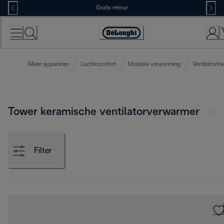
Skip
Gratis retour
to
Content
Accessibility
Statement
Meer apparaten
Luchtcomfort
Mobiele verwarming
Ventilatorka
Tower keramische ventilatorverwarmer
Filter