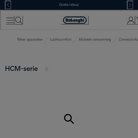
Skip
Gratis retour
to
Content
Accessibility
Statement
Meer apparaten
Luchtcomfort
Mobiele verwarming
Convectork
HCM-serie