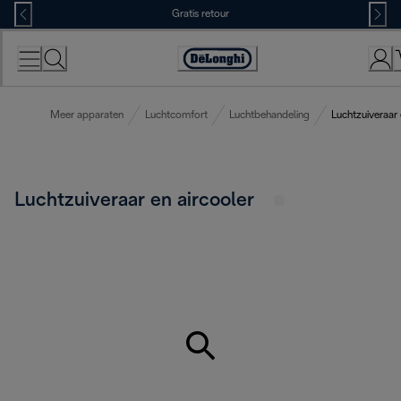
Skip
Gratis retour
to
Content
Accessibility
Statement
Meer apparaten
Luchtcomfort
Luchtbehandeling
Luchtzuiveraar 
Luchtzuiveraar en aircooler