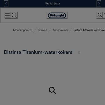
Skip
Gratis retour
to
Content
Accessibility
Statement
Meer apparaten
Keuken
Waterkokers
Distinta Titanium-waterko
Distinta Titanium-waterkokers