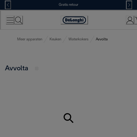
Skip
Gratis retour
to
Content
Accessibility
Statement
Meer apparaten
Keuken
Waterkokers
Avvolta
Avvolta