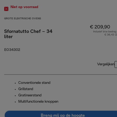
Niet op voorraad
GROTE ELEKTRISCHE OVENS
€ 209,90
Sfornatutto Chef – 34
Inclusief btw-bedrag
€ 36,43 (
liter
EO34302
Vergelijken
Conventionele stand
Grillstand
Gratineerstand
Multifunctionele knoppen
Breng mij op de hoogte