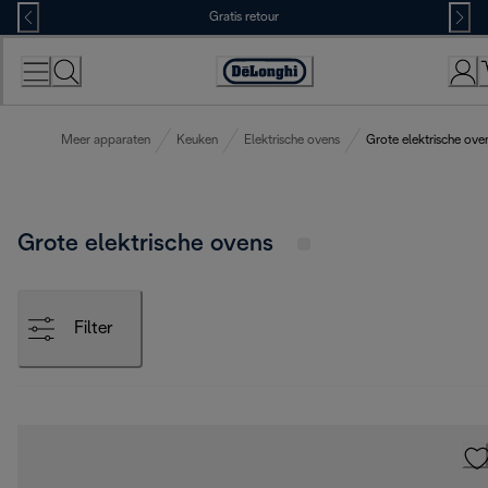
Skip
Gratis retour
to
Content
Accessibility
Statement
Meer apparaten
Keuken
Elektrische ovens
Grote elektrische ove
Grote elektrische ovens
Filter