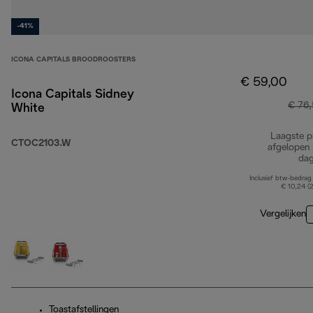
-41%
ICONA CAPITALS BROODROOSTERS
€ 59,00
Icona Capitals Sidney
€ 76
White
Laagste pr
CTOC2103.W
afgelopen
da
Inclusief btw-bedrag
€ 10,24 (
Vergelijken
Toastafstellingen