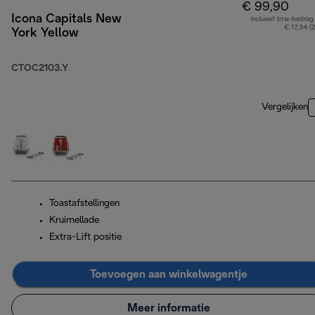
€ 99,90
Icona Capitals New
Inclusief btw-bedrag
€ 17,34 (
York Yellow
CTOC2103.Y
Vergelijken
Toastafstellingen
Kruimellade
Extra-Lift positie
Toevoegen aan winkelwagentje
Meer informatie