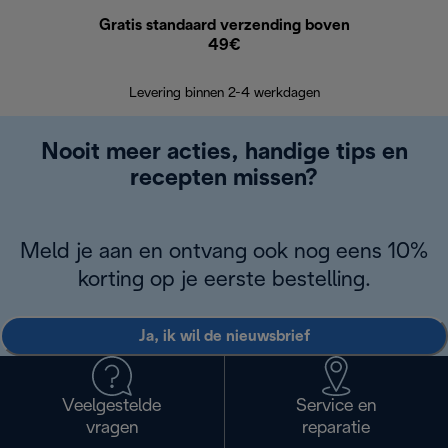
Gratis standaard verzending boven
G
49€
Terugsturen
op
Levering binnen 2-4 werkdagen
Nooit meer acties, handige tips en
recepten missen?
Meld je aan en ontvang ook nog eens 10%
korting op je eerste bestelling.
Ja, ik wil de nieuwsbrief
Veelgestelde
Service en
vragen
reparatie