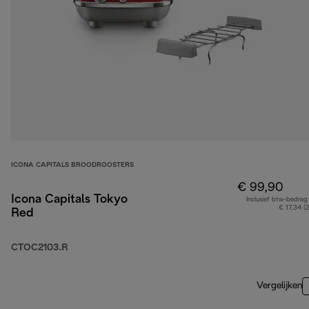
ICONA CAPITALS BROODROOSTERS
€ 99,90
Icona Capitals Tokyo
Inclusief btw-bedrag
€ 17,34 (
Red
CTOC2103.R
Vergelijken