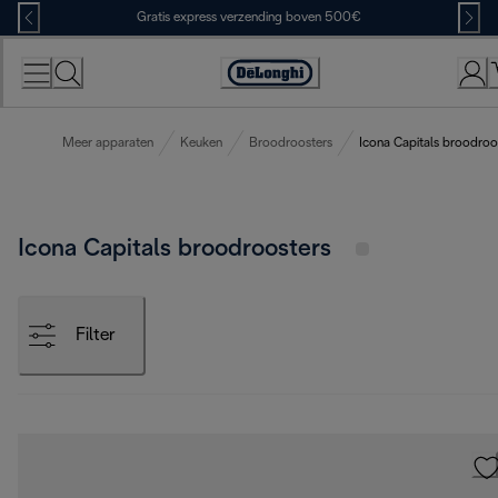
Skip
Gratis express verzending boven 500€
to
Content
Accessibility
Statement
Meer apparaten
Keuken
Broodroosters
Icona Capitals broodroo
Icona Capitals broodroosters
Filter