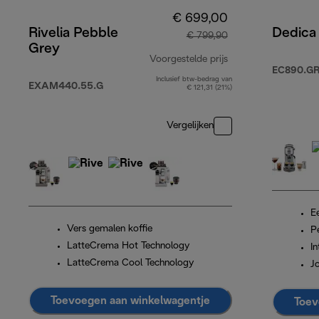
€ 699,00
Rivelia Pebble
Dedica
€ 799,90
Grey
Voorgestelde prijs
EC890.G
Inclusief btw-bedrag van
originele prijs € 
EXAM440.55.G
€ 121,31 (21%)
Vergelijken
E
Vers gemalen koffie
P
LatteCrema Hot Technology
I
LatteCrema Cool Technology
J
Toevoegen aan winkelwagentje
Toev