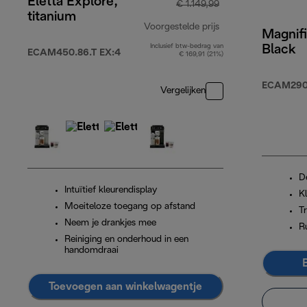
Eletta Explore,
€ 1.149,99
titanium
Voorgestelde prijs
Magnifi
Inclusief btw-bedrag van
Black
originele prijs € 1
ECAM450.86.T EX:4
€ 169,91 (21%)
ECAM290.
Vergelijken
D
Intuïtief kleurendisplay
K
Moeiteloze toegang op afstand
T
Neem je drankjes mee
R
Reiniging en onderhoud in een
handomdraai
Toevoegen aan winkelwagentje