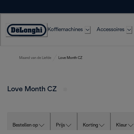
Skip
to
Content
Koffiemachines
Accessoires
Accessibility
Statement
Maand van de Liefde
Love Month CZ
Love Month CZ
Bestellen op
Prijs
Korting
Kleur