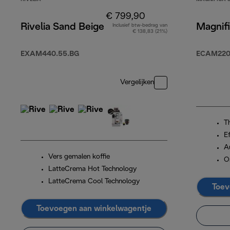
€ 799,90
Rivelia Sand Beige
Magnifi
Inclusief btw-bedrag van
€ 138,83 (21%)
EXAM440.55.BG
ECAM220
Vergelijken
T
Ef
A
Vers gemalen koffie
O
LatteCrema Hot Technology
LatteCrema Cool Technology
Toev
Toevoegen aan winkelwagentje