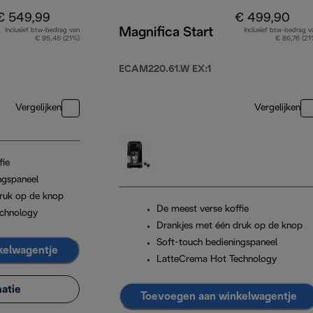
€ 549,99
€ 499,90
Magnifica Start
Inclusief btw-bedrag van
Inclusief btw-bedrag v
€ 95,45 (21%)
€ 86,76 (21
ECAM220.61.W EX:1
Vergelijken
Vergelijken
fie
ngspaneel
ruk op de knop
De meest verse koffie
chnology
Drankjes met één druk op de knop
Soft-touch bedieningspaneel
kelwagentje
LatteCrema Hot Technology
atie
Toevoegen aan winkelwagentje