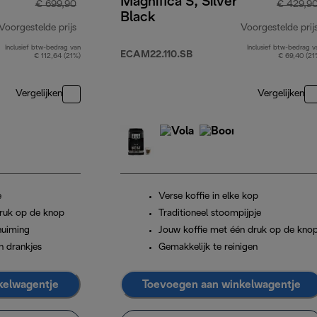
Magnifica S, Silver
€ 699,90
€ 429,9
Black
Voorgestelde prijs
Voorgestelde prij
Inclusief btw-bedrag van
Inclusief btw-bedrag v
originele prijs € 699,90
ECAM22.110.SB
€ 112,64 (21%)
€ 69,40 (21
Vergelijken
Vergelijken
e
Verse koffie in elke kop
ruk op de knop
Traditioneel stoompijpje
huiming
Jouw koffie met één druk op de kno
n drankjes
Gemakkelijk te reinigen
kelwagentje
Toevoegen aan winkelwagentje