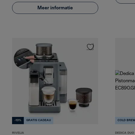
Meer informatie
-13%
GRATIS CADEAU
COLD BRE
RIVELIA
DEDICA DUO