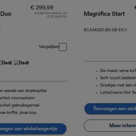
€ 299,99
 Duo
Magnifica Start
Inclusief btw-bedrag van
€ 52,06 (21%)
R
ECAM220.80.SB EX:1
799,90
Vergelijken
De meest verse kof
Soft-touch bedieni
Drankjes met één d
en wereld aan drankopties
LatteCrema Hot Te
erfect microschuim
ntuïtief gebruiksgemak
Toevoegen aan win
ouw koffie, jouw kop
Meer inform
oegen aan winkelwagentje