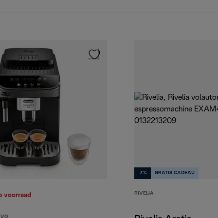
-7%
GRATIS CADEAU
RIVELIA
p voorraad
EVO