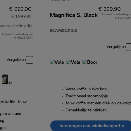
€ 929,00
€ 399,90
Magnifica S, Black
Inclusief btw-bedrag v
€ 1.049,90
€ 69,40 (21
Voorgestelde prijs
ECAM22.110.B
Inclusief btw-bedrag van
originele prijs € 1.049,90
€ 161,23 (21%)
Vergelijken
Vergelijken
Verse koffie in elke kop
Traditioneel stoompijpje
uw koffie. Jouw
Jouw koffie met één druk op de kno
Gemakkelijk te reinigen
g op afstand
weg
Toevoegen aan winkelwagentje
igen