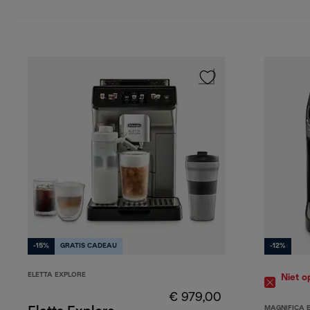
-15%
GRATIS CADEAU
-12%
ELETTA EXPLORE
Niet o
€ 979,00
MAGNIFICA 