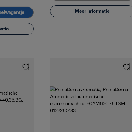
Meer informatie
kelwagentje
atie