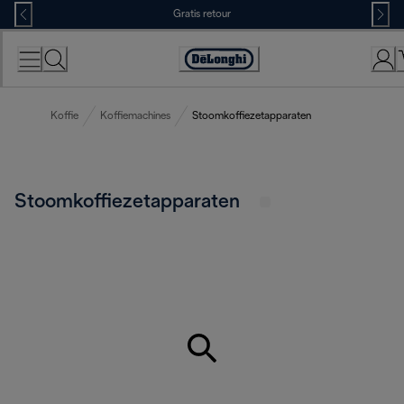
Skip
Gratis retour
to
Content
Accessibility
Statement
Koffie
Koffiemachines
Stoomkoffiezetapparaten
Stoomkoffiezetapparaten