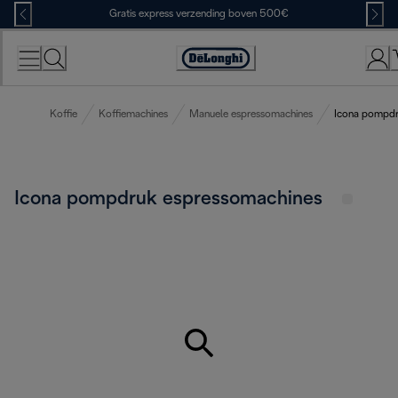
Skip
Gratis express verzending boven 500€
to
Content
Accessibility
Statement
Koffie
Koffiemachines
Manuele espressomachines
Icona pompdr
Icona pompdruk espressomachines