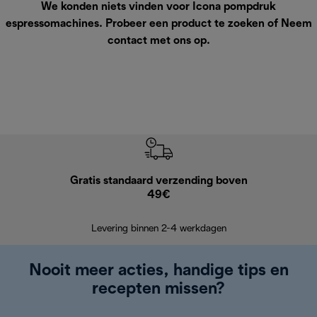
We konden niets vinden voor Icona pompdruk
espressomachines. Probeer een product te zoeken of
Neem
contact met ons op
.
Gratis standaard verzending boven
G
49€
Terugsturen
op
Levering binnen 2-4 werkdagen
Nooit meer acties, handige tips en
recepten missen?