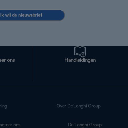
 ik wil de nieuwsbrief
eer ons
Handleidingen
ning
Over De'Longhi Group
acteer ons
De’Longhi Group