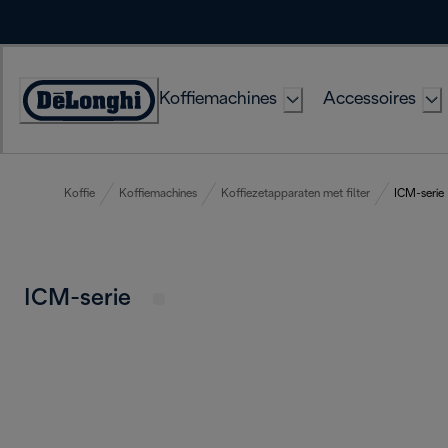
Skip
to
Content
Koffiemachines
Accessoires
Accessibility
Statement
Koffie
Koffiemachines
Koffiezetapparaten met filter
ICM-serie
ICM-serie