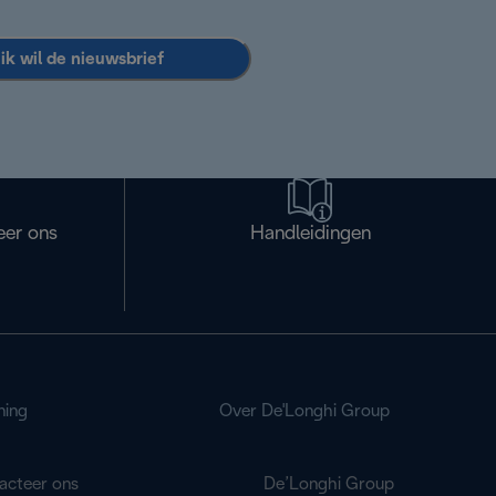
 ik wil de nieuwsbrief
eer ons
Handleidingen
ning
Over De'Longhi Group
acteer ons
De’Longhi Group