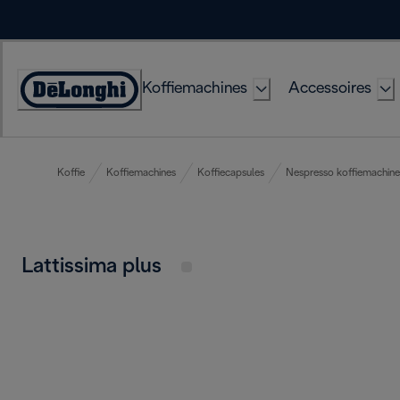
Skip
to
Content
Koffiemachines
Accessoires
Accessibility
Statement
Koffie
Koffiemachines
Koffiecapsules
Nespresso koffiemachine
Lattissima plus