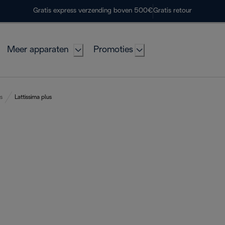
Gratis express verzending boven 500€
Gratis retour
Meer apparaten
Promoties
s
Lattissima plus