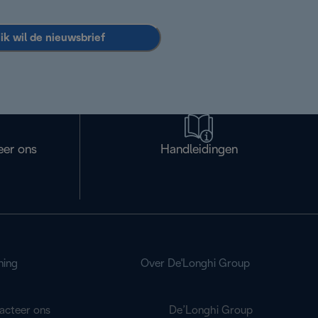
 ik wil de nieuwsbrief
eer ons
Handleidingen
ning
Over De'Longhi Group
acteer ons
De’Longhi Group