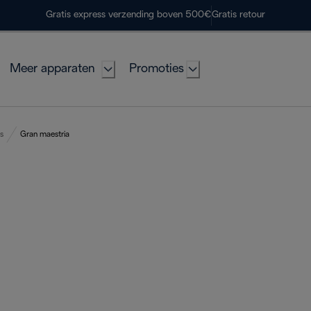
Gratis express verzending boven 500€
Gratis retour
Meer apparaten
Promoties
s
Gran maestria