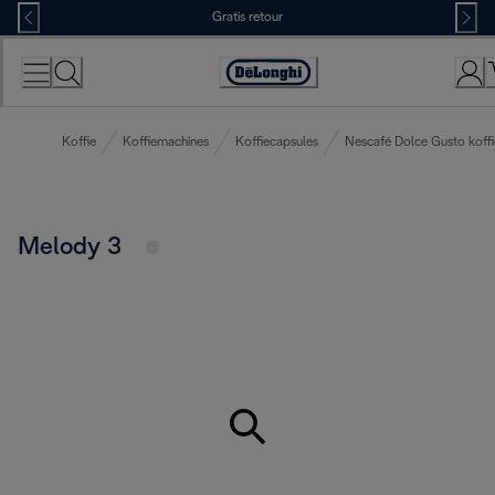
Skip
Gratis retour
to
Content
Accessibility
Statement
Koffie
Koffiemachines
Koffiecapsules
Nescafé Dolce Gusto koff
Melody 3