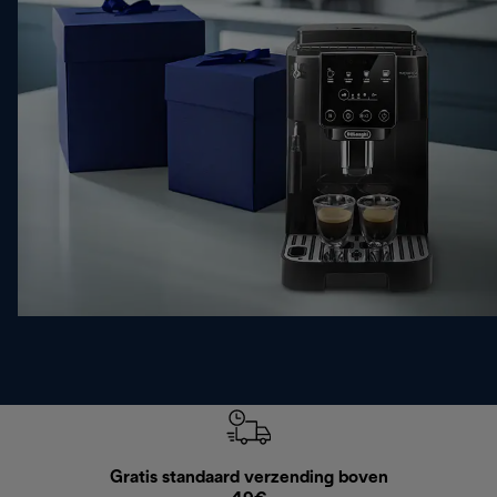
Gratis standaard verzending boven
G