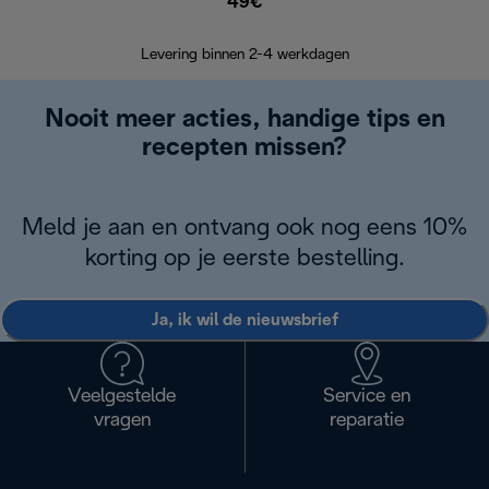
49€
Terugsturen
op
Levering binnen 2-4 werkdagen
Nooit meer acties, handige tips en
recepten missen?
Meld je aan en ontvang ook nog eens 10%
korting op je eerste bestelling.
Ja, ik wil de nieuwsbrief
Veelgestelde
Service en
vragen
reparatie