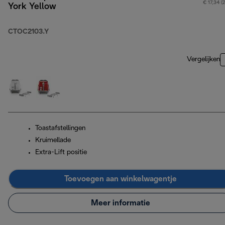
€ 17,34 (
York Yellow
CTOC2103.Y
Vergelijken
Toastafstellingen
Kruimellade
Extra-Lift positie
Toevoegen aan winkelwagentje
Meer informatie