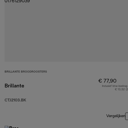
BRILLANTE BROODROOSTERS
€ 77,90
Brillante
Inclusief btw-bedrag
€ 13,52 (
CTJ2103.BK
Vergelijken