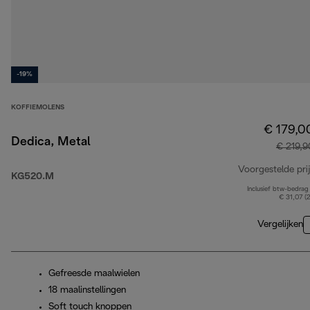
-19%
KOFFIEMOLENS
€ 179,0
Dedica, Metal
€ 219,9
Voorgestelde prij
KG520.M
Inclusief btw-bedrag
€ 31,07 (
Vergelijken
Gefreesde maalwielen
18 maalinstellingen
Soft touch knoppen