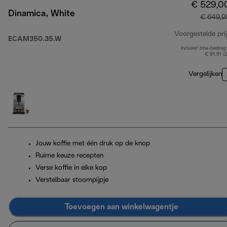
€ 529,0
Dinamica, White
€ 649,9
Voorgestelde prij
ECAM350.35.W
Inclusief btw-bedrag
€ 91,81 (
Vergelijken
Jouw koffie met één druk op de knop
Ruime keuze recepten
Verse koffie in elke kop
Verstelbaar stoompijpje
Toevoegen aan winkelwagentje