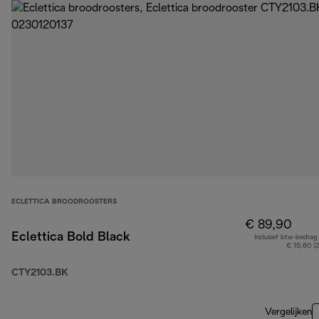
ECLETTICA BROODROOSTERS
€ 89,90
Eclettica Bold Black
Inclusief btw-bedrag
€ 15,60 (
CTY2103.BK
Vergelijken