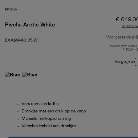
RIVELIA
€ 649,0
Rivelia Arctic White
€ 699,9
Voorgestelde prij
EXAM440.35.W
Inclusief btw-bedrag
€ 112,64 (
Vergelijken
Vers gemalen koffie
Drankjes met één druk op de knop
Manuele melkopschuiming
Verscheidenheid aan drankjes