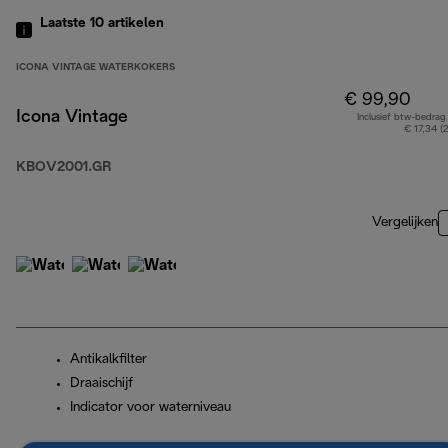
Laatste 10
artikelen
ICONA VINTAGE WATERKOKERS
€ 99,90
Icona Vintage
Inclusief btw-bedrag
€ 17,34 (
KBOV2001.GR
Vergelijken
Antikalkfilter
Draaischijf
Indicator voor waterniveau