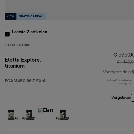
-15%
GRATIS CADEAU
Laatste 2
artikelen
ELETTA EXPLORE
€ 979,0
Eletta Explore,
€ 1.149,9
titanium
Voorgestelde prij
ECAM450.86.T EX:4
Inclusief btw-bedrag
€ 169,91 (
Vergelijken