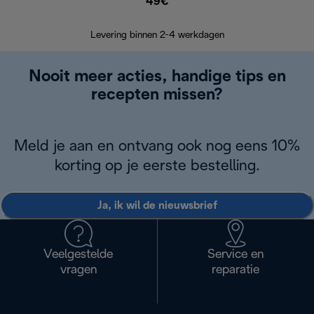
49€
Terugsturen
op
Levering binnen 2-4 werkdagen
Nooit meer acties, handige tips en
recepten missen?
Meld je aan en ontvang ook nog eens 10%
korting op je eerste bestelling.
Ja, ik wil de nieuwsbrief
Veelgestelde
Service en
vragen
reparatie