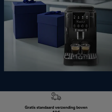
Gratis standaard verzending boven
G