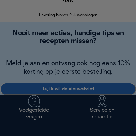
49€
Terugsturen
op
Levering binnen 2-4 werkdagen
Nooit meer acties, handige tips en
recepten missen?
Meld je aan en ontvang ook nog eens 10%
korting op je eerste bestelling.
Ja, ik wil de nieuwsbrief
Veelgestelde
Service en
vragen
reparatie