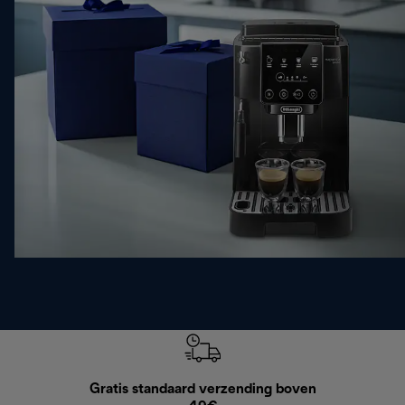
Gratis standaard verzending boven
G