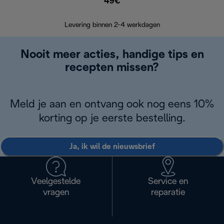
49€
Terugsturen
op
Levering binnen 2-4 werkdagen
Nooit meer acties, handige tips en
recepten missen?
Meld je aan en ontvang ook nog eens 10%
korting op je eerste bestelling.
Ja, ik wil de nieuwsbrief
Veelgestelde
Service en
vragen
reparatie