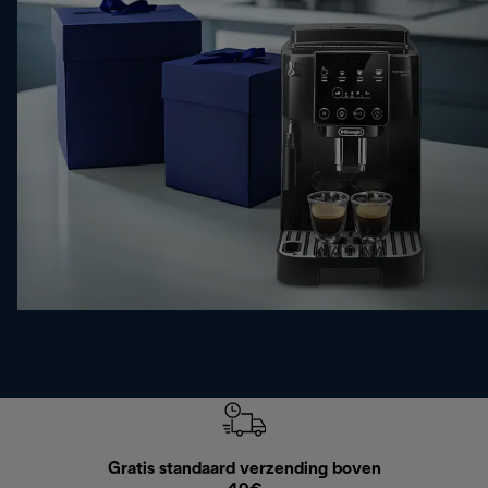
Gratis standaard verzending boven
G