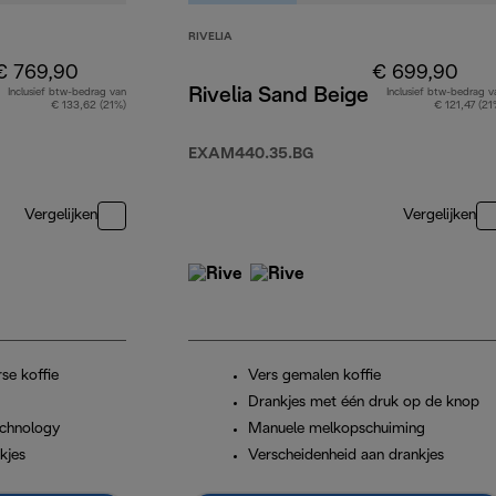
RIVELIA
€ 769,90
€ 699,90
Rivelia Sand Beige
Inclusief btw-bedrag van
Inclusief btw-bedrag v
€ 133,62 (21%)
€ 121,47 (21
EXAM440.35.BG
Vergelijken
Vergelijken
se koffie
Vers gemalen koffie
Drankjes met één druk op de knop
chnology
Manuele melkopschuiming
kjes
Verscheidenheid aan drankjes