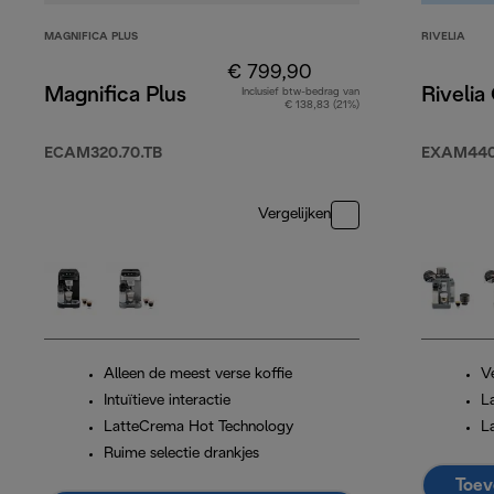
MAGNIFICA PLUS
RIVELIA
€ 799,90
Magnifica Plus
Rivelia
Inclusief btw-bedrag van
€ 138,83 (21%)
ECAM320.70.TB
EXAM440
Vergelijken
Alleen de meest verse koffie
V
Intuïtieve interactie
L
LatteCrema Hot Technology
L
Ruime selectie drankjes
Toev