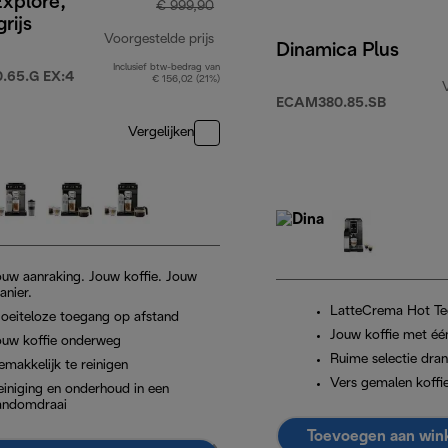
Explore,
€ 999,90
rijs
Voorgestelde prijs
Dinamica Plus
Inclusief btw-bedrag van
.149,99
originele prijs € 999,90
65.G EX:4
€ 156,02 (21%)
ECAM380.85.SB
Vergelijken
ouw aanraking. Jouw koffie. Jouw
anier.
LatteCrema Hot Te
oeiteloze toegang op afstand
Jouw koffie met éé
ouw koffie onderweg
Ruime selectie dran
emakkelijk te reinigen
Vers gemalen koffi
einiging en onderhoud in een
andomdraai
Toevoegen aan win