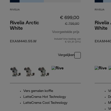
RIVELIA
RIVELIA
€ 699,00
Rivelia Arctic
Rivelia
€ 799,90
White
White
Voorgestelde prijs
Inclusief btw-bedrag van
originele prijs € 
EXAM440.55.W
EXAM440
€ 121,31 (21%)
Vergelijken
Vers gemalen koffie
V
LatteCrema Hot Technology
D
LatteCrema Cool Technology
M
V