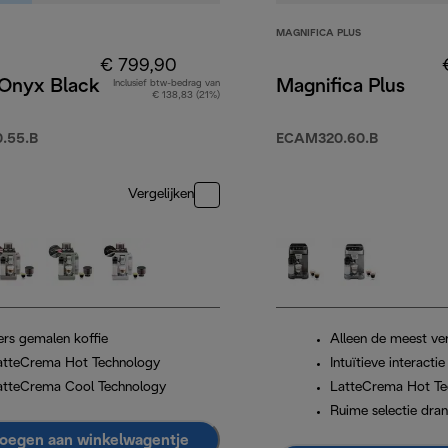
MAGNIFICA PLUS
€ 799,90
 Onyx Black
Magnifica Plus
Inclusief btw-bedrag van
€ 138,83 (21%)
.55.B
ECAM320.60.B
Vergelijken
ers gemalen koffie
Alleen de meest ver
atteCrema Hot Technology
Intuïtieve interactie
atteCrema Cool Technology
LatteCrema Hot Te
Ruime selectie dran
oegen aan winkelwagentje