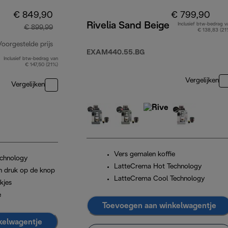
€ 849,90
€ 799,90
Rivelia Sand Beige
Inclusief btw-bedrag v
€ 899,99
€ 138,83 (21
Voorgestelde prijs
EXAM440.55.BG
Inclusief btw-bedrag van
originele prijs € 899,99
€ 147,50 (21%)
Vergelijken
Vergelijken
Vers gemalen koffie
chnology
LatteCrema Hot Technology
n druk op de knop
LatteCrema Cool Technology
kjes
e
Toevoegen aan winkelwagentje
kelwagentje