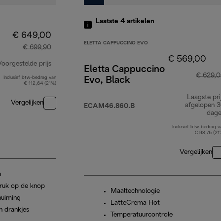
Laatste 4
artikelen
€ 649,00
ELETTA CAPPUCCINO EVO
€ 699,90
€ 569,00
Voorgestelde prijs
Eletta Cappuccino
€ 629,
Inclusief btw-bedrag van
Evo, Black
originele prijs € 699,90
€ 112,64 (21%)
Laagste pri
Vergelijken
afgelopen 
ECAM46.860.B
dag
Inclusief btw-bedrag v
€ 98,75 (21
Vergelijken
e
ruk op de knop
Maaltechnologie
huiming
LatteCrema Hot
n drankjes
Temperatuurcontrole