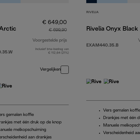
RIVELIA
€ 649,00
 Arctic
Rivelia Onyx Black
€ 699,90
Voorgestelde prijs
EXAM440.35.B
Inclusief btw-bedrag van
799,90
originele prijs € 699,90
.35.W
€ 112,64 (21%)
Vergelijken
Vers gemalen koffi
ers gemalen koffie
Drankjes met één d
rankjes met één druk op de knop
Manuele melkopsc
anuele melkopschuiming
Verscheidenheid aa
erscheidenheid aan drankjes