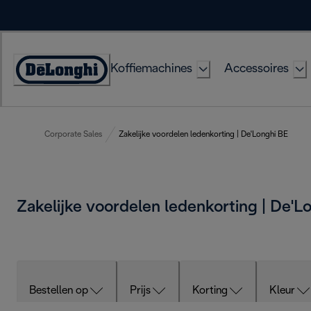
Skip
to
Content
Koffiemachines
Accessoires
Accessibility
Statement
Corporate Sales
Zakelijke voordelen ledenkorting | De'Longhi BE
Zakelijke voordelen ledenkorting | De'
Bestellen op
Prijs
Korting
Kleur