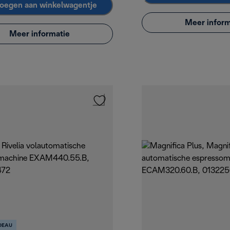
oegen aan winkelwagentje
Meer inform
Meer informatie
DEAU