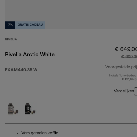
-7%
GRATIS CADEAU
RIVELIA
€ 649,0
Rivelia Arctic White
€ 699,9
Voorgestelde prij
EXAM440.35.W
Inclusief btw-bedrag
€ 112,64 (
Vergelijken
Vers gemalen koffie