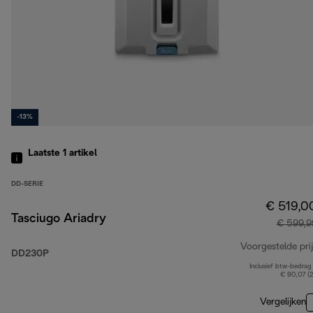
-13%
Laatste 1
artikel
DD-SERIE
€ 519,0
Tasciugo Ariadry
€ 599,9
Voorgestelde prij
DD230P
Inclusief btw-bedrag
€ 90,07 (
Vergelijken