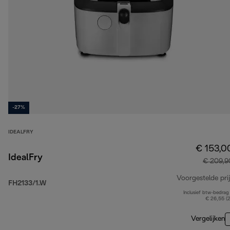
-27%
IDEALFRY
€ 153,0
IdealFry
€ 209,9
Voorgestelde prij
FH2133/1.W
Inclusief btw-bedrag
€ 26,55 (
Vergelijken