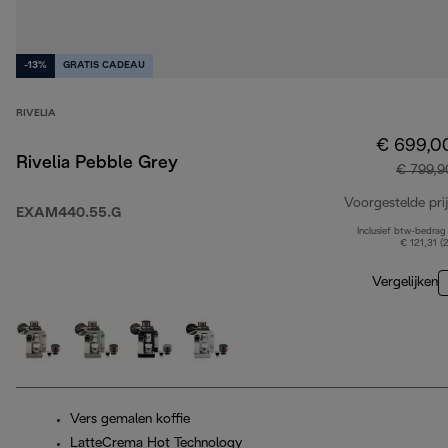
-13%
GRATIS CADEAU
RIVELIA
€ 699,0
Rivelia Pebble Grey
€ 799,9
Voorgestelde prij
EXAM440.55.G
Inclusief btw-bedrag
€ 121,31 (
Vergelijken
Vers gemalen koffie
LatteCrema Hot Technology