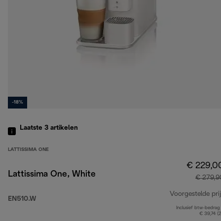
-18%
Laatste 3
artikelen
LATTISSIMA ONE
€ 229,0
Lattissima One, White
€ 279,9
Voorgestelde prij
EN510.W
Inclusief btw-bedrag
€ 39,74 (