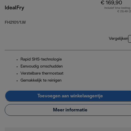
€ 169,90
IdealFry
Inclusief btw-bedrag
€ 29,49 (
FH2101/1.W
Vergelijken
Rapid SHS-technologie
Eenvoudig omschudden
Verstelbare thermostaat
Gemakkelijk te reinigen
Toevoegen aan winkelwagentje
Meer informatie