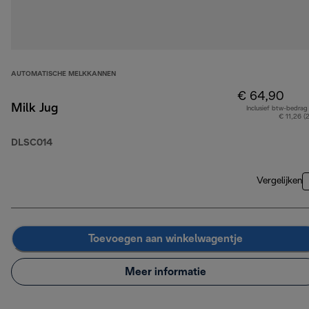
AUTOMATISCHE MELKKANNEN
€ 64,90
Milk Jug
Inclusief btw-bedrag
€ 11,26 (
DLSC014
Vergelijken
Toevoegen aan winkelwagentje
Meer informatie