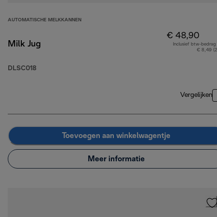
AUTOMATISCHE MELKKANNEN
€ 48,90
Milk Jug
Inclusief btw-bedrag
€ 8,49 (
DLSC018
Vergelijken
Toevoegen aan winkelwagentje
Meer informatie