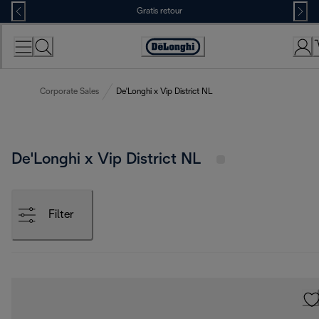
Skip
Gratis retour
to
Content
Accessibility
Statement
Corporate Sales
De'Longhi x Vip District NL
De'Longhi x Vip District NL
Filter