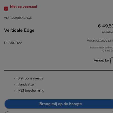
Niet op voorraad
VENTILATORKACHELS
€ 49,5
Verticale Edge
€ 69,9
Voorgestelde prij
HFS50D22
Inclusief btw-bedrag
€ 8,59 (
Vergelijken
3 stroomniveaus
Handvatten
IP21 bescherming
Breng mij op de hoogte