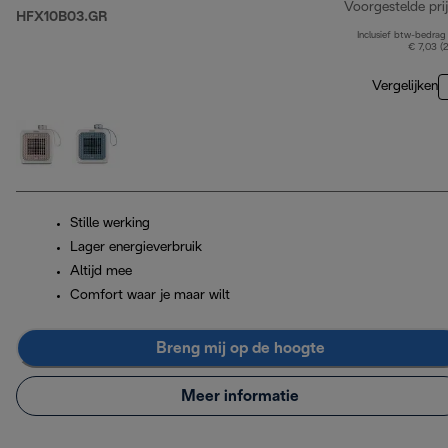
Voorgestelde prij
HFX10B03.GR
Inclusief btw-bedrag
€ 7,03 (
Vergelijken
Stille werking
Lager energieverbruik
Altijd mee
Comfort waar je maar wilt
Breng mij op de hoogte
Meer informatie