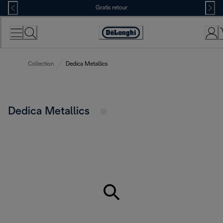
Skip
Gratis retour
to
Content
Accessibility
Statement
Collection
Dedica Metallics
Dedica Metallics