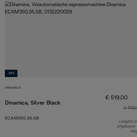
-23%
DINAMICA
€ 519,00
Dinamica, Silver Black
€ 569
ECAM350.35.SB
Laagste pr
afgelopen
da