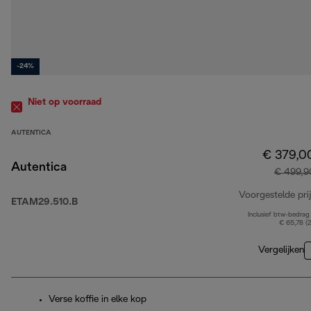
-24%
Niet op voorraad
AUTENTICA
€ 379,0
Autentica
€ 499,9
Voorgestelde prij
ETAM29.510.B
Inclusief btw-bedrag
€ 65,78 (
Vergelijken
Verse koffie in elke kop