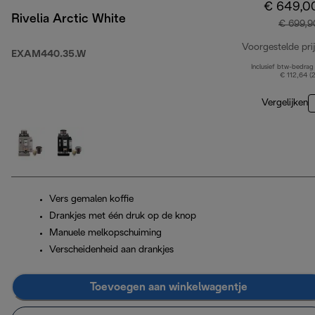
€ 649,0
Rivelia Arctic White
€ 699,9
Voorgestelde prij
EXAM440.35.W
Inclusief btw-bedrag
€ 112,64 (
Vergelijken
Vers gemalen koffie
Drankjes met één druk op de knop
Manuele melkopschuiming
Verscheidenheid aan drankjes
Toevoegen aan winkelwagentje