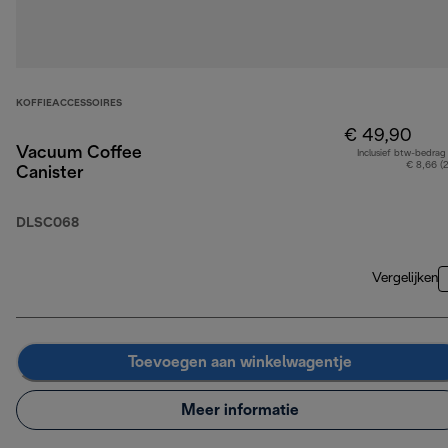
KOFFIEACCESSOIRES
€ 49,90
Vacuum Coffee
Inclusief btw-bedrag
€ 8,66 (
Canister
DLSC068
Vergelijken
Toevoegen aan winkelwagentje
Meer informatie