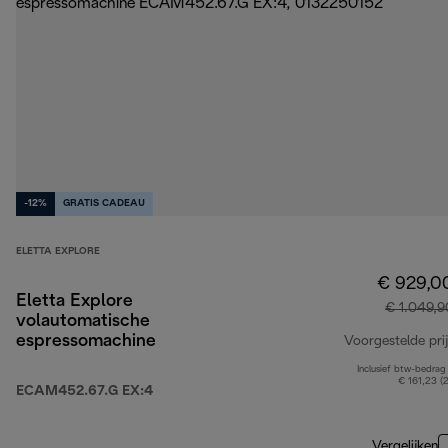
-12%
GRATIS CADEAU
ELETTA EXPLORE
€ 929,0
Eletta Explore
€ 1.049,9
volautomatische
espressomachine
Voorgestelde prij
Inclusief btw-bedrag
€ 161,23 (
ECAM452.67.G EX:4
Vergelijken