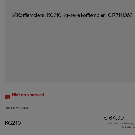
Niet op voorraad
KOFFIEMOLENS
€ 64,99
KG210
Inclusief btw-bedrag
€ 11,28 (