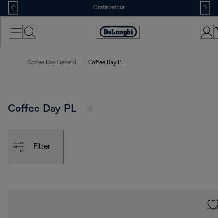
Skip
Gratis retour
to
Content
Accessibility
Statement
Coffee Day General
Coffee Day PL
Coffee Day PL
Filter