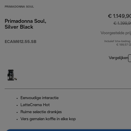
PRIMADONNA SOUL
€ 1.149,9
Primadonna Soul,
€ 1.399,9
Silver Black
Voorgestelde prij
ECAM612.55.SB
Inclusief btw-bedrag
€ 199,57 (
Vergelijken
Eenvoudige interactie
LatteCrema Hot
Ruime selectie drankjes
Vers gemalen koffie in elke kop