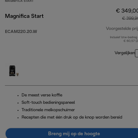
MAGNIFICA START
€ 349,0
Magnifica Start
€ 399,9
Voorgestelde prij
ECAM220.20.W
Inclusief btw-bedrag
€ 60,57 (
Vergelijken
De meest verse koffie
Soft-touch bedieningspaneel
Traditionele melkopschuimer
Recepten die met één druk op de knop worden bereid
Breng mij op de hoogte