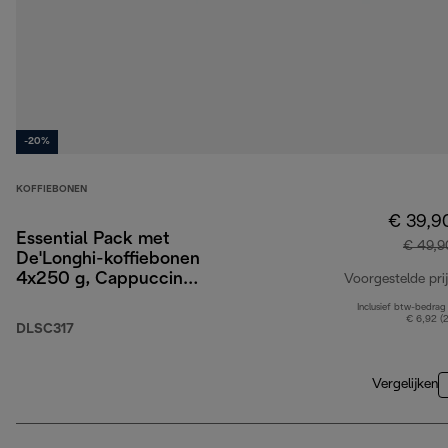
-20%
KOFFIEBONEN
€ 39,9
Essential Pack met
€ 49,9
De'Longhi-koffiebonen
4x250 g, Cappuccino-
Voorgestelde prij
glazen x2 en
Inclusief btw-bedrag
waterfilter
€ 6,92 (
DLSC317
Vergelijken