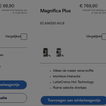
€ 68,90
€ 769,90
Magnifica Plus
Inclusief btw-bedrag van
Inclusief btw-bedrag v
€ 11,96 (21%)
€ 133,62 (21
ECAM320.60.B
Vergelijken
Vergelijken
len
n
Alleen de meest verse koffie
Intuïtieve interactie
LatteCrema Hot Technology
kelwagentje
Ruime selectie drankjes
atie
Toevoegen aan winkelwagentje