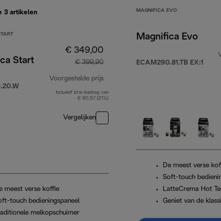
MAGNIFICA EVO
e 3
artikelen
START
Magnifica Evo
€ 349,00
ca Start
€ 399,90
ECAM290.81.TB EX:1
799,90
Voorgestelde prijs
.20.W
Inclusief btw-bedrag van
originele prijs € 399,90
€ 60,57 (21%)
Vergelijken
De meest verse kof
Soft-touch bedieni
e meest verse koffie
LatteCrema Hot Te
oft-touch bedieningspaneel
Geniet van de klass
raditionele melkopschuimer