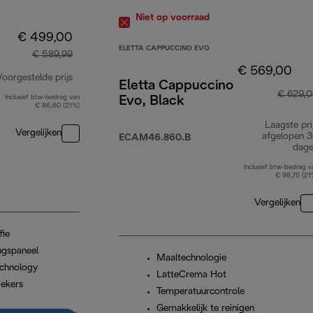
Niet op voorraad
€ 499,00
ELETTA CAPPUCCINO EVO
€ 589,99
€ 569,00
Voorgestelde prijs
Eletta Cappuccino
€ 629,
Inclusief btw-bedrag van
Evo, Black
originele prijs € 589,99
€ 86,60 (21%)
Laagste pri
Vergelijken
afgelopen 
ECAM46.860.B
dag
Inclusief btw-bedrag v
€ 98,75 (21
Vergelijken
fie
ngspaneel
Maaltechnologie
chnology
LatteCrema Hot
iekers
Temperatuurcontrole
Gemakkelijk te reinigen