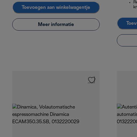
R
Toevoegen aan winkelwagentje
k
Toev
Meer informatie