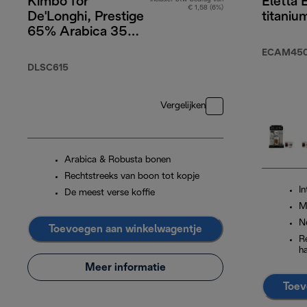
Kimbo for
Eletta 
€ 1,58 (6%)
De'Longhi, Prestige
titaniu
65% Arabica 35%
Robusta, 1 kg
ECAM450.
DLSC615
Vergelijken
Arabica & Robusta bonen
Rechtstreeks van boon tot kopje
In
De meest verse koffie
M
N
Toevoegen aan winkelwagentje
R
h
Meer informatie
Toev