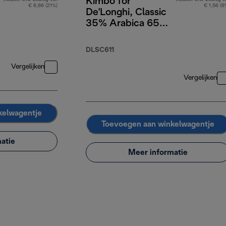
Kimbo for
€ 8,66 (21%)
€ 1,56 (6
De'Longhi, Classic
35% Arabica 65%
Robusta, 1 kg
DLSC611
Vergelijken
Vergelijken
kelwagentje
Toevoegen aan winkelwagentje
atie
Meer informatie