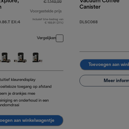
Explore,
Vacuum Coffee
€ 1.149,99
m
Canister
Voorgestelde prijs
Inclusief btw-bedrag van
originele prijs € 1.149,99
86.T EX:4
DLSC068
€ 169,91 (21%)
Vergelijken
Toevoegen aan win
tuïtief kleurendisplay
Meer inform
oeiteloze toegang op afstand
eem je drankjes mee
einiging en onderhoud in een
andomdraai
oegen aan winkelwagentje