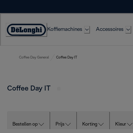
Skip
to
Content
Koffiemachines
Accessoires
Accessibility
Statement
Coffee Day General
Coffee Day IT
Coffee Day IT
Bestellen op
Prijs
Korting
Kleur