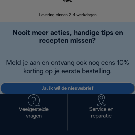
49€
Terugsturen
op
Levering binnen 2-4 werkdagen
Nooit meer acties, handige tips en
recepten missen?
Meld je aan en ontvang ook nog eens 10%
korting op je eerste bestelling.
Ja, ik wil de nieuwsbrief
Veelgestelde
Service en
vragen
reparatie