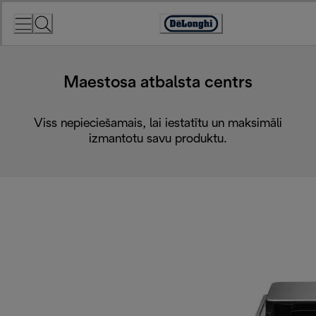
Skip
to
Accessibility
Content
Statement
Maestosa atbalsta centrs
Viss nepieciešamais, lai iestatītu un maksimāli
izmantotu savu produktu.