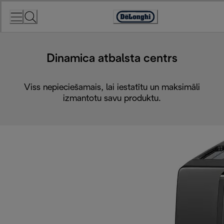
Skip
to
Accessibility
Content
Statement
Dinamica atbalsta centrs
Viss nepieciešamais, lai iestatītu un maksimāli
izmantotu savu produktu.