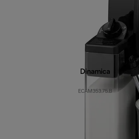
Dinamica
ECAM353.75.B