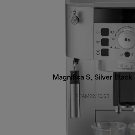
Magnifica S, Silver Black
ECAM22.110.SB