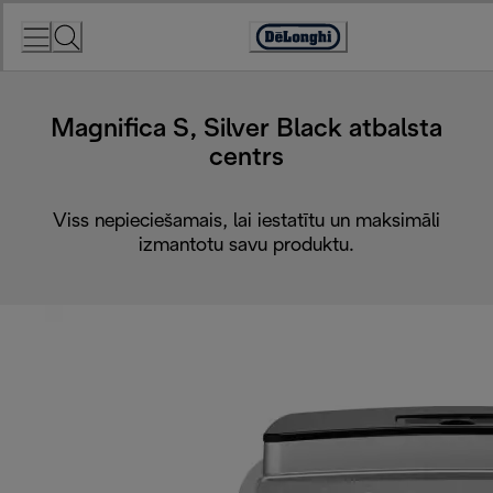
Skip
to
Accessibility
Content
Statement
Magnifica S, Silver Black atbalsta
centrs
Viss nepieciešamais, lai iestatītu un maksimāli
izmantotu savu produktu.