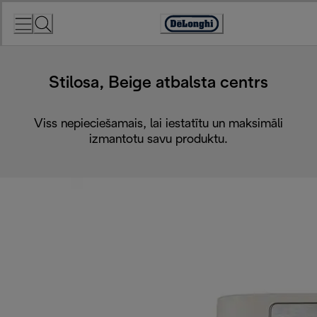
Skip
to
Accessibility
Content
Statement
Stilosa, Beige atbalsta centrs
Viss nepieciešamais, lai iestatītu un maksimāli
izmantotu savu produktu.