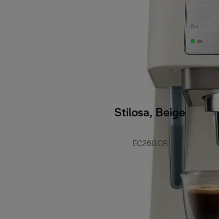
Stilosa, Beige
EC260.CR