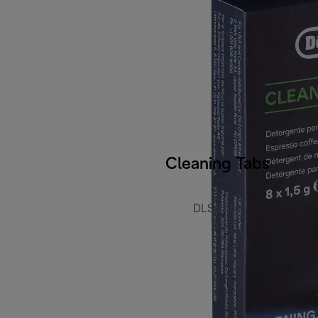
Cleaning Tabs
DLSC552