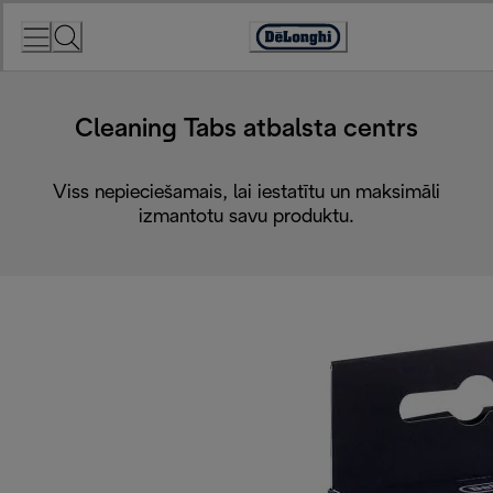
Skip
to
Accessibility
Content
Statement
Cleaning Tabs atbalsta centrs
Viss nepieciešamais, lai iestatītu un maksimāli
izmantotu savu produktu.