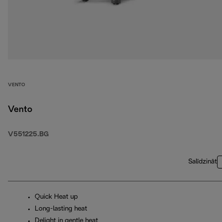
VENTO
Vento
V551225.BG
Salīdzināt
Quick Heat up
Long-lasting heat
Delight in gentle heat