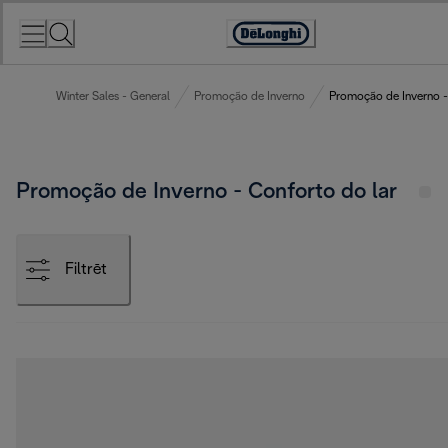
Skip
to
Accessibility
Content
Statement
Winter Sales - General
Promoção de Inverno
Promoção de Inverno -
Promoção de Inverno - Conforto do lar
Filtrēt