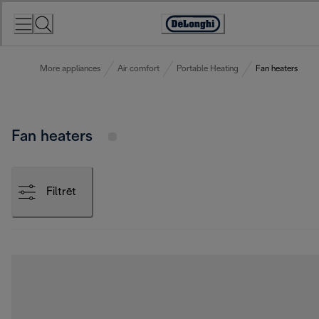
Skip
to
Accessibility
Content
Statement
More appliances
Air comfort
Portable Heating
Fan heaters
Fan heaters
Filtrēt