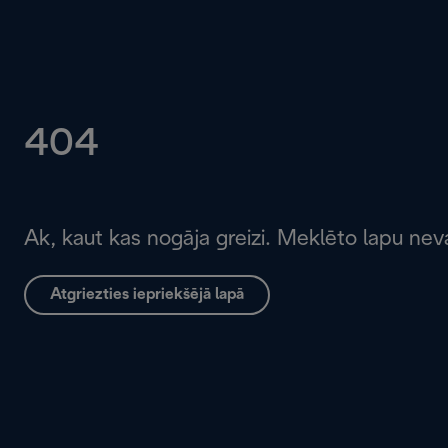
404
Ak, kaut kas nogāja greizi. Meklēto lapu neva
Atgriezties iepriekšējā lapā