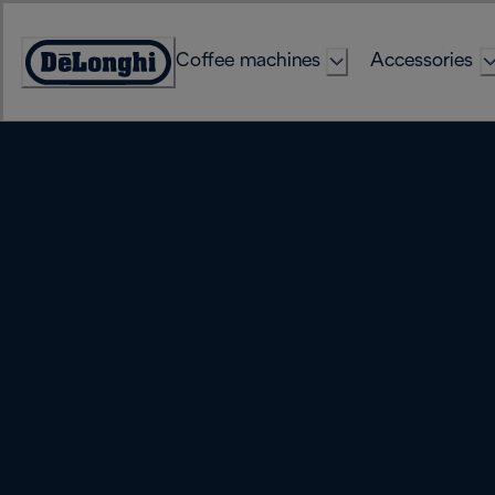
Skip
to
Coffee machines
Accessories
Content
Accessibility
Statement