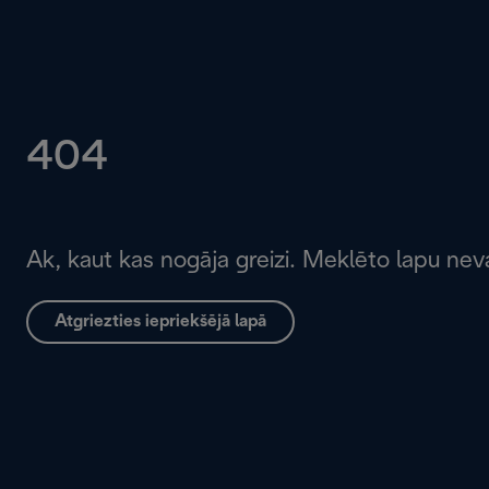
404
Ak, kaut kas nogāja greizi. Meklēto lapu neva
Atgriezties iepriekšējā lapā