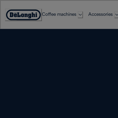
Skip
to
Coffee machines
Accessories
Content
Accessibility
Statement