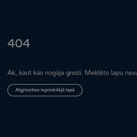
404
Ak, kaut kas nogāja greizi. Meklēto lapu neva
Atgriezties iepriekšējā lapā