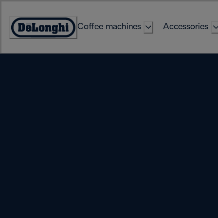
Skip
to
Coffee machines
Accessories
Content
Accessibility
Statement